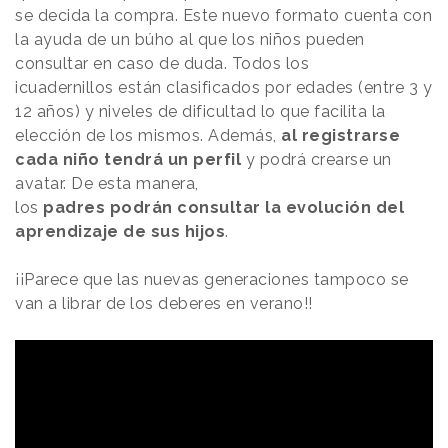
se decida la compra. Este nuevo formato cuenta con
la ayuda de un búho al que los niños pueden
consultar en caso de duda. Todos los
icuadernillos están clasificados por edades (entre 3 y
12 años) y niveles de dificultad lo que facilita la
elección de los mismos. Además,
al registrarse
cada niño tendrá un perfil
y podrá crearse un
avatar. De esta manera,
los
padres podrán consultar la evolución del
aprendizaje de sus hijos
.
¡¡Parece que las nuevas generaciones tampoco se
van a librar de los deberes en verano!!