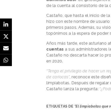
de la cuenta al consistorio de la 
Castaño, que hasta el inicio de l
hizo con este nombre de usuario
primeros pasos. Además, su visión
topónimos a la espera de poder sa
Años más tarde, este asturiano a
cuentas
a sus administradores le
Castaño no descarta hacer lo pr
en 2020.
“Tengo el privilegio de hacer un r
de cariocas”
, reconoce este dis
limpiabotas. Después de regala
Castaño lanza la pregunta:
“
¿Podr
ETIQUETAS DE
"El limpiabotas que 