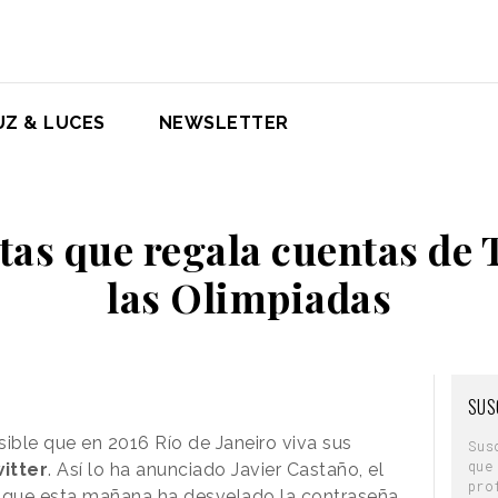
UZ & LUCES
NEWSLETTER
tas que regala cuentas de 
las Olimpiadas
SUS
sible que en 2016 Río de Janeiro viva sus
Sus
que
itter
. Así lo ha anunciado Javier Castaño, el
pro
 que esta mañana ha desvelado la contraseña