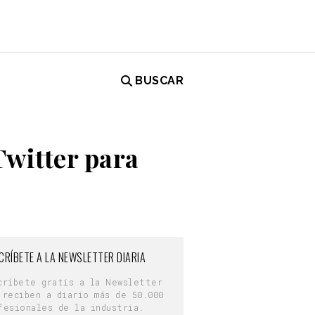
BUSCAR
Twitter para
CRÍBETE A LA NEWSLETTER DIARIA
críbete gratis a la Newsletter
 reciben a diario más de 50.000
fesionales de la industria.