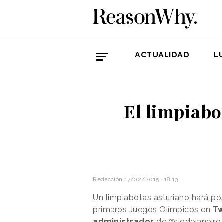
ACTUALIDAD
L
El limpiabo
Redacción
17/02/2015 · 18:13
Un limpiabotas asturiano hará po
primeros Juegos Olímpicos en
Tw
administrador
de @riodejaneiro