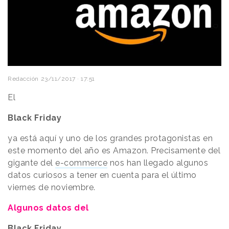
Redacción
23/11/2017 · 17:51
El
Black Friday
ya está aquí y uno de los grandes protagonistas en
este momento del año es Amazon. Precisamente del
gigante del
e-commerce
nos han llegado algunos
datos curiosos a tener en cuenta para el último
viernes de noviembre.
Algunos datos del
Black Friday