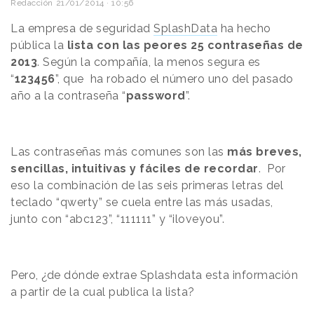
Redacción
21/01/2014 · 10:56
La empresa de seguridad
SplashData
ha hecho
pública la
lista con las peores 25 contraseñas de
2013
. Según la compañía, la menos segura es
“
123456
”,
que ha robado el número uno del pasado
año a la
contraseña
“
password
”.
Las contraseñas más comunes son las
más breves,
sencillas, intuitivas y fáciles de recordar
. Por
eso la combinación de las seis primeras letras del
teclado “qwerty” se cuela entre las más usadas,
junto con “abc123”, “111111” y “iloveyou”.
Pero, ¿de dónde extrae Splashdata esta información
a partir de la cual publica la lista?