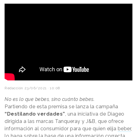
Redacción
23/06/2021 · 10:08
No es lo que bebes, sino cuánto bebes.
Partiendo de esta premisa se lanza la campaña
“Destilando verdades”
, una iniciativa de Diageo
dirigida a las marcas Tanqueray y J&B, que ofrece
información al consumidor para que quien elija
beber
,
lo haga sobre la base de una información correcta.