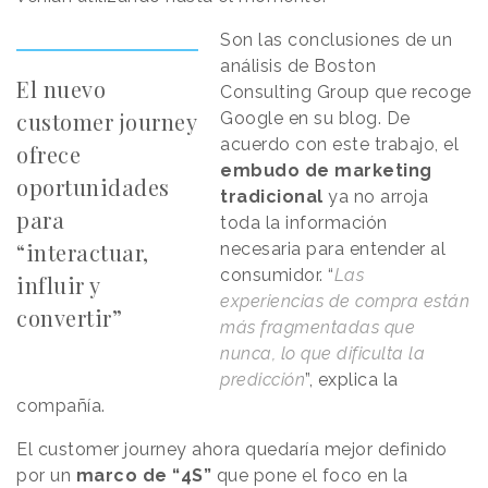
Son las conclusiones de un
análisis de Boston
El nuevo
Consulting Group que recoge
customer journey
Google en su blog. De
acuerdo con este trabajo, el
ofrece
embudo de marketing
oportunidades
tradicional
ya no arroja
para
toda la información
“interactuar,
necesaria para entender al
consumidor. “
Las
influir y
experiencias de compra están
convertir”
más fragmentadas que
nunca, lo que dificulta la
predicción
”, explica la
compañía.
El customer journey ahora quedaría mejor definido
por un
marco de “4S”
que pone el foco en la