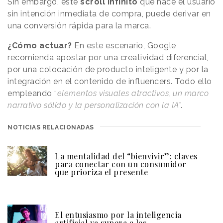
Sin embargo, este
scroll
infinito
que hace el usuario
sin intención inmediata de compra, puede derivar en
una
conversión rápida
para la marca.
¿Cómo actuar?
En este escenario, Google
recomienda apostar por una creatividad diferencial,
por una colocación de producto inteligente y por la
integración en el contenido de influencers. Todo ello
empleando “
elementos visuales atractivos, un marco
narrativo sólido y la personalización con la IA
”.
NOTICIAS RELACIONADAS
La mentalidad del “bienvivir”: claves
para conectar con un consumidor
que prioriza el presente
El entusiasmo por la inteligencia
artificial ya supera a las