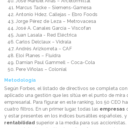
José Manuel Arias – Arcelormittal
Marcus Tacke – Siemens-Gamesa
Antonio Hdez. Callejas – Ebro Foods
Jorge Pérez de Leza – Metrovacesa
José A. Canales García – Viscofan
Juan Lasala - Red Eléctrica
Carlos Delclaux – Vidrala
Andrés Arizkorreta – CAF
Eloi Planes – Fluidra
Damian Paul Gammell – Coca-Cola
Pere Viñolas – Colonial
Metodología
Según Forbes, el listado de directivos se completa c
aplicado una gestión que les sitúa en el punto de mira 
empresarial. Para figurar en este ranking, los 50 CEO h
cuatro filtros. En un primer lugar, todas las
empresas
d
y estar presentes en los índices bursátiles españoles, 
rentabilidad
superior a la media para sus accionistas. 