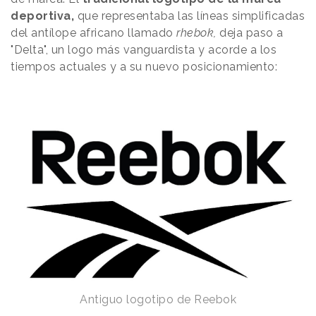
deportiva,
que representaba las líneas simplificadas
del antílope africano llamado
rhebok,
deja paso a
"Delta", un logo más vanguardista y acorde a los
tiempos actuales y a su nuevo posicionamiento:
Antiguo logotipo de Reebok