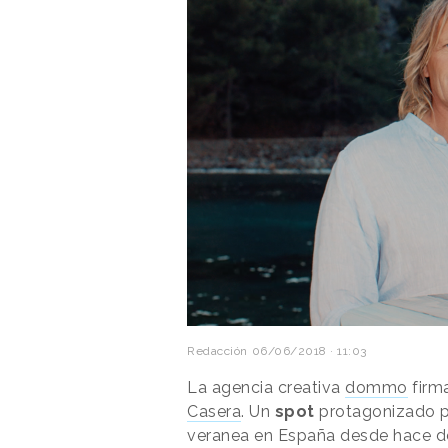
Redacción
06/06/2018 · 11:03
La agencia creativa
dommo
firm
Casera
. Un
spot
protagonizado po
veranea en España desde hace dé