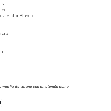
os
rero
ez, Víctor Blanco
rrero
ín
campaña de verano con un alemán como
d