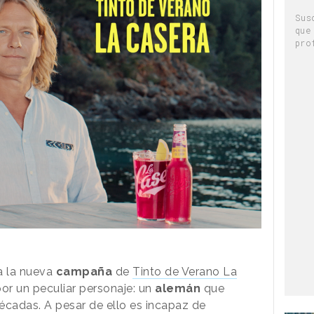
Sus
que
pro
a la nueva
campaña
de
Tinto de Verano La
r un peculiar personaje: un
alemán
que
cadas. A pesar de ello es incapaz de