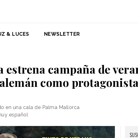
UZ & LUCES
NEWSLETTER
a estrena campaña de vera
alemán como protagonist
o en una cala de Palma Mallorca
muy español
SUS