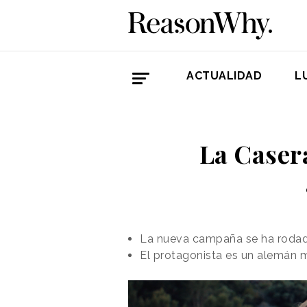
ACTUALIDAD
L
La Caser
La nueva campaña se ha rodad
El protagonista es un alemán 