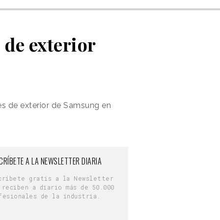
 de exterior
tes de exterior de Samsung en
CRÍBETE A LA NEWSLETTER DIARIA
críbete gratis a la Newsletter
 reciben a diario más de 50.000
fesionales de la industria.