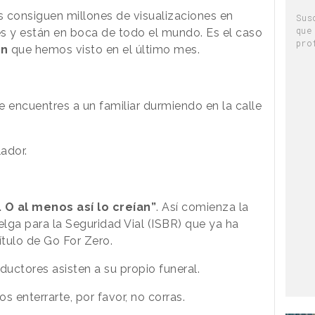
consiguen millones de visualizaciones en
Sus
que
s y están en boca de todo el mundo. Es el caso
pro
ón
que hemos visto en el último mes.
.
ue encuentres a un familiar durmiendo en la calle
lador.
 O al menos así lo creían”
. Así comienza la
lga para la Seguridad Vial (ISBR) que ya ha
ítulo de
Go For Zero.
uctores asisten a su propio funeral.
s enterrarte, por favor, no corras.