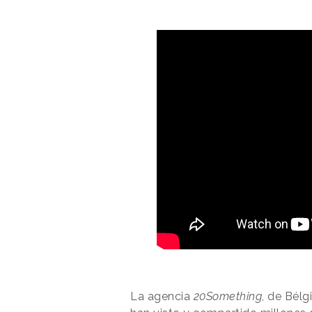
La agencia
20Something
, de Bélg