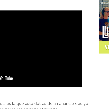
V
ica, es la que está detrás de un anuncio que ya