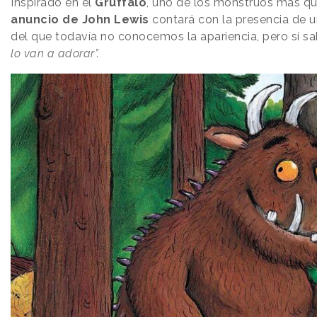
Inspirado en el
Gruffalo
, uno de los monstruos más que
anuncio de John Lewis
contará con la presencia de 
del que todavía no conocemos la apariencia, pero sí 
lo van a adorar”.