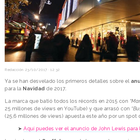
Redacción
23/10/2017 · 12:32
Ya se han desvelado los primeros detalles sobre el
an
para la
Navidad
de 2017.
La marca que batió todos los récords en 2015 con
“Ma
25 millones de views en YouTube) y que arrasó con
“Bu
(25,6 millones de views) apuesta este año por un spot
➤
Aquí puedes ver el anuncio de John Lewis para