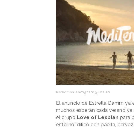
Redacción
26/05/2013 · 22:20
El anuncio de Estrella Damm ya e
muchos esperan cada verano ya e
el grupo
Love of Lesbian
para p
entorno idílico con paella, cervez