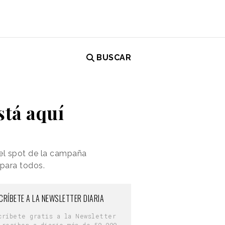
BUSCAR
stá aquí
el spot de la campaña
 para todos.
CRÍBETE A LA NEWSLETTER DIARIA
críbete gratis a la Newsletter
 reciben a diario más de 50.000