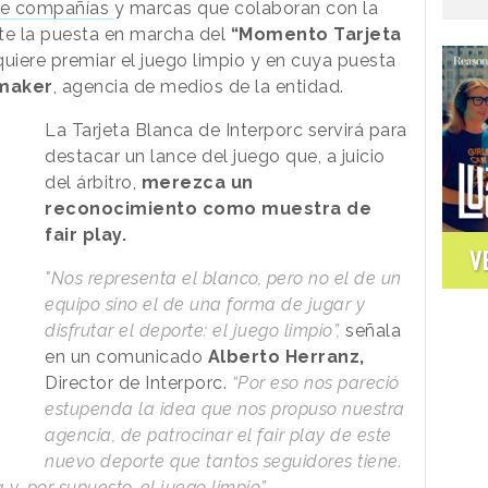
 de compañías
y marcas que colaboran con la
e la puesta en marcha del
“Momento Tarjeta
 quiere premiar el juego limpio y en cuya puesta
maker
, agencia de medios de la entidad.
La Tarjeta Blanca de Interporc servirá para
destacar un lance del juego que, a juicio
del árbitro,
merezca un
reconocimiento como muestra de
fair play.
V
"Nos representa el blanco, pero no el de un
equipo sino el de una forma de jugar y
disfrutar el deporte: el juego limpio”,
señala
en un comunicado
Alberto Herranz,
Director de Interporc.
“Por eso nos pareció
estupenda la idea que nos propuso nuestra
agencia, de patrocinar el fair play de este
nuevo deporte que tantos seguidores tiene.
, por supuesto, el juego limpio”.