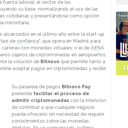
a fuerza laboral, el sector de las
uyendo su base, normalizando el uso de las
ones cotidianas y presentándose como opción
a minoritaria.
s alcanzados en el último año entre la start-up
taxi de confianza”
, que opera en Madrid, para
s carreras con monedas virtuales; o el de
AENA
imeros cajeros de criptomonedas en aeropuertos.
te la solución de
Bitnovo
que permite tanto a
V
nline aceptar pagos en criptomonedas y recibir
Su pasarela de pagos
Bitnovo Pay
pretende
facilitar el proceso de
admitir criptomonedas
con la intención
de contribuir a que cualquier negocio
pueda ofrecerlo sin necesidad de requerir
conocimientos sobre las monedas
digitales. En un comunicado, la firma