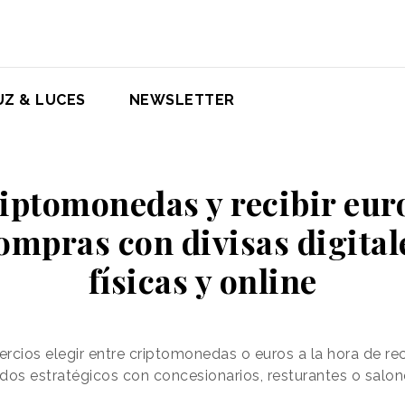
UZ & LUCES
NEWSLETTER
iptomonedas y recibir eur
 compras con divisas digital
físicas y online
rcios elegir entre criptomonedas o euros a la hora de rec
os estratégicos con concesionarios, resturantes o salon