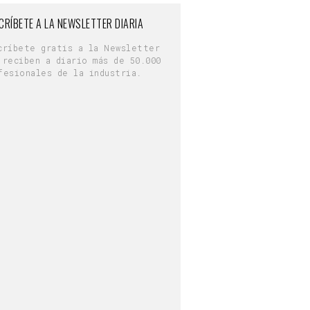
CRÍBETE A LA NEWSLETTER DIARIA
críbete gratis a la Newsletter
 reciben a diario más de 50.000
fesionales de la industria.