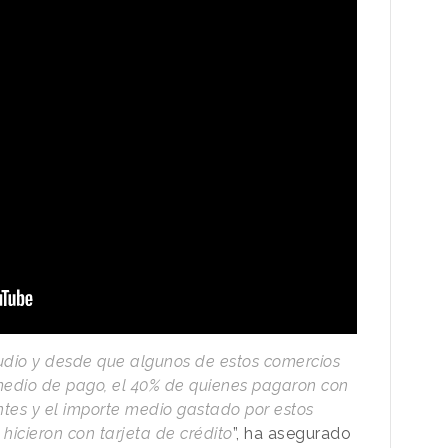
dio y desde que algunos de estos comercios
edio de pago, el 40% de quienes pagaron con
tes y el importe medio gastado por estos
 hicieron con tarjeta de crédito
”, ha asegurado