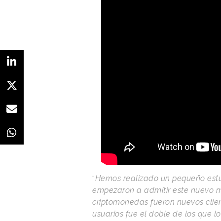
“
Hemos realizado un pequeño estu
empezaron a admitir este nuevo m
criptomonedas fueron nuevos clien
usuarios fue el doble de los que lo