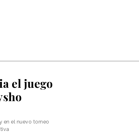
a el juego
ysho
y en el nuevo torneo
tiva