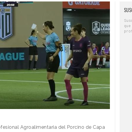
SUS
Sus
que
pro
fesional Agroalimentaria del Porcino de Capa