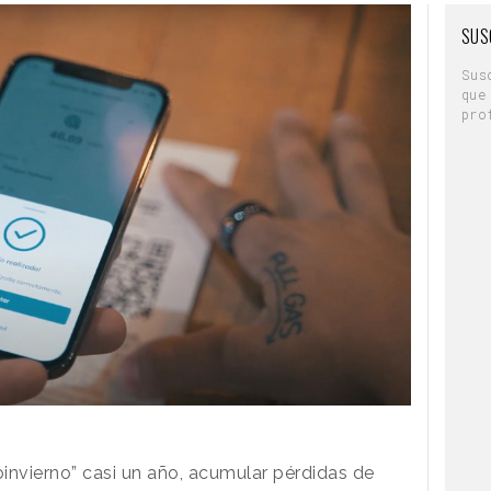
SUS
Sus
que
pro
oinvierno” casi un año, acumular pérdidas de