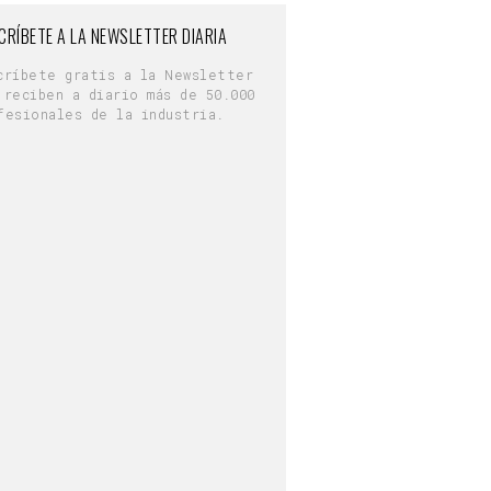
CRÍBETE A LA NEWSLETTER DIARIA
críbete gratis a la Newsletter
 reciben a diario más de 50.000
fesionales de la industria.