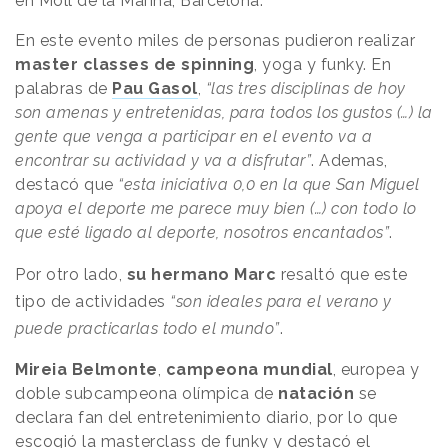
en Moll de la Marina, Barcelona.
En este evento miles de personas pudieron realizar
master classes de spinning
, yoga y funky. En
palabras de
Pau Gasol
,
“las tres disciplinas de hoy
son amenas y entretenidas, para todos los gustos (…) la
gente que venga a participar en el evento va a
encontrar su actividad y va a disfrutar”
. Ademas,
destacó que
“esta iniciativa 0,0 en la que San Miguel
apoya el deporte me parece muy bien (…) con todo lo
que esté ligado al deporte, nosotros encantados”
.
Por otro lado,
su hermano Marc
resaltó que este
tipo de actividades
“son ideales para el verano y
puede practicarlas todo el mundo”
.
Mireia Belmonte
,
campeona mundial
, europea y
doble subcampeona olímpica de
natación
se
declara fan del entretenimiento diario, por lo que
escogió la masterclass de funky y destacó el