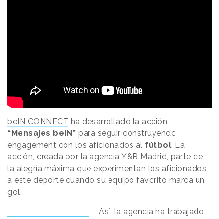
beIN CONNECT
ha desarrollado la acción
“Mensajes beIN”
para seguir construyendo
engagement con los aficionados al
fútbol
. La
acción, creada por la agencia Y&R Madrid, parte de
la alegría máxima que experimentan los aficionados
a este deporte cuando su equipo favorito marca un
gol.
Así, la agencia ha trabajado