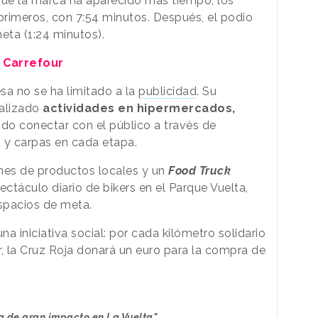
que la marca ha aparecido más tiempo, los
 primeros, con 7:54 minutos. Después, el podio
meta (1:24 minutos).
 Carrefour
a no se ha limitado a la
publicidad
. Su
ealizado
actividades en hipermercados,
ido conectar con el público a través de
s y carpas en cada etapa.
nes de productos locales y un
Food Truck
ectáculo diario de bikers en el Parque Vuelta,
spacios de meta.
a iniciativa social: por cada kilómetro solidario
r, la Cruz Roja donará un euro para la compra de
a de gran impacto en La Vuelta"