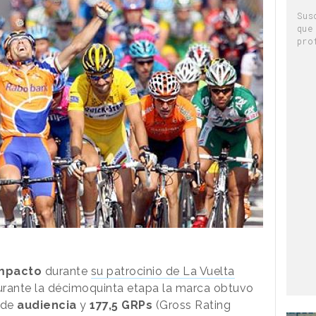
Sus
que
pro
mpacto
durante
su patrocinio de La Vuelta
durante la décimoquinta etapa la marca obtuvo
 de
audiencia
y
177,5 GRPs
(Gross Rating