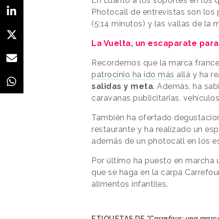
En cuanto a los soportes en los 
Photocall de entrevistas son los
(5:14 minutos) y las vallas de la 
La Vuelta, un escaparate para
Recordemos que la marca frances
patrocinio ha ido más allá
y ha r
salidas y meta
. Además, ha sab
caravanas publicitarias, vehículo
También ha ofertado degustacio
restaurante y ha realizado un esp
además de un photocall en los e
Por último ha puesto en marcha un
que se haga en la carpa Carrefou
alimentos infantiles.
ETIQUETAS DE
"Carrefour: una marc