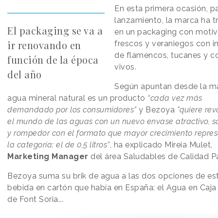
En esta primera ocasión, pa
lanzamiento, la marca ha t
El packaging se va a
en un packaging con moti
ir renovando en
frescos y veraniegos con 
de flamencos, tucanes y c
función de la época
vivos.
del año
Según apuntan desde la ma
agua mineral natural es un producto
“cada vez más
demandado por los consumidores”
y Bezoya
"quiere rev
el mundo de las aguas con un nuevo envase atractivo, s
y rompedor con el formato que mayor crecimiento repre
la categoría: el de 0,5 litros”
, ha explicado Mireia Mulet,
Marketing Manager
del área Saludables de Calidad P
Bezoya suma su brik de agua a las dos opciones de es
bebida en cartón que había en España: el Agua en Caja
de Font Soria...