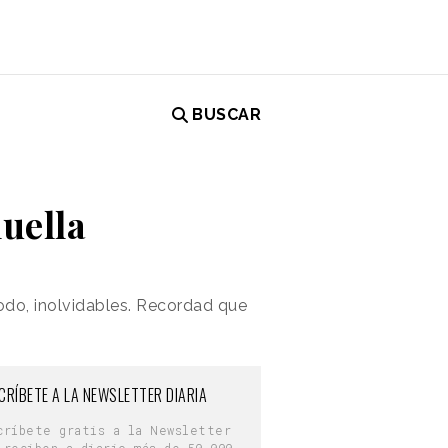
BUSCAR
huella
 todo, inolvidables. Recordad que
CRÍBETE A LA NEWSLETTER DIARIA
críbete gratis a la Newsletter
 reciben a diario más de 50.000