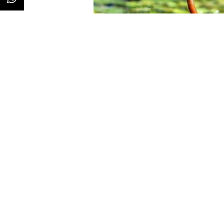
Redacción
30/09/2019 · 08:20
Los
panelistas de Zenith Vigía
, d
mantienen la esperanza de que l
1,1%. Para ello tendría que crec
para compensar la caída que se re
la mitad de este periodo, no par
favorables a este cambio de tend
crecimiento del 1,4%.
Para terminar el año
con crecimiento, la