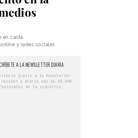
 medios
e en caída
online y redes sociales
CRÍBETE A LA NEWSLETTER DIARIA
críbete gratis a la Newsletter
 reciben a diario más de 50.000
fesionales de la industria.