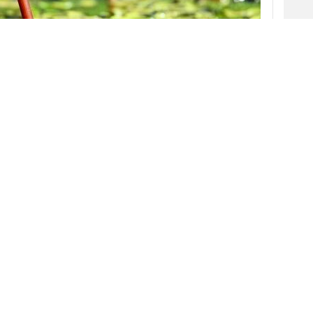
irectivos de medios y de grupos de medios,
a
inversión publicitaria
crecerá este año un
er algo más de un 3% en el segundo semestre
gistró en el primero, aunque, transcurrida casi
ece que se estén dando las circunstancias
encia. Para el año que viene se espera un
Desde Zenith recuerdan que en los
últimos años las
campañas de la última
parte del año
(Navidad,
V
Black Friday