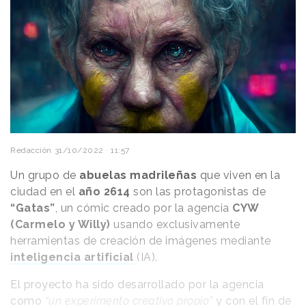
Redacción
31/10/2022 · 11:57
Un grupo de
abuelas madrileñas
que viven en la
ciudad en el
año 2614
son las protagonistas de
“Gatas”
, un cómic creado por la agencia
CYW
(Carmelo y Willy)
usando exclusivamente
herramientas de creación de imágenes mediante
inteligencia artificial
(IA).
El proyecto ha sido desarrollado por la agencia
como
“un experimento creativo propio”
y con el fin de