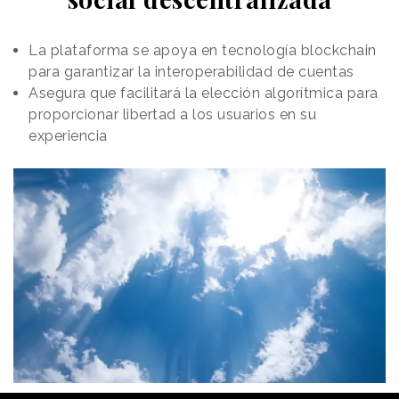
afición de los profesionales de la agencia por
el cómic,
el interés por la tecnología de generación
La plataforma se apoya en tecnología blockchain
de imágenes y la idea de que la obra puede ser una
para garantizar la interoperabilidad de cuentas
buena herramienta de promoción para la compañía.
Asegura que facilitará la elección algorítmica para
“Gatas”, cuyo título hace alusión
proporcionar libertad a los usuarios en su
al apelativo de
“gatos” con que son conocidos coloquialmente
experiencia
los madrileños
, narra una historia de ciencia ficción
en la que las abuelas protagonistas siguen una
extraña tradición
“cuyo giro final resulta
sorprendente”
, señala la agencia en un comunicado.