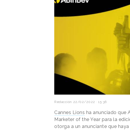
Redacción
22/02/2022 · 15:36
Cannes Lions
ha anunciado que 
Marketer of the Year para la edic
otorga a un anunciante que hay