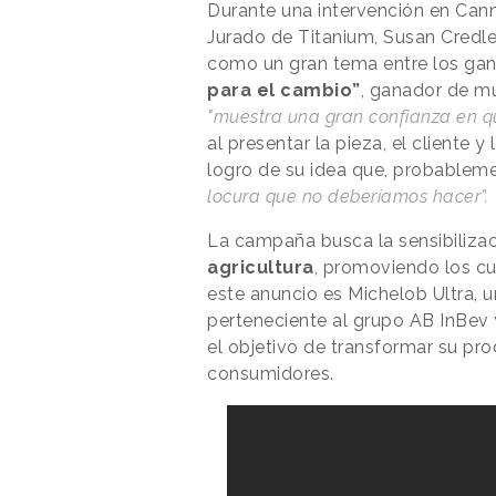
Durante una intervención en Cann
Jurado de Titanium, Susan Credle, 
como un gran tema entre los gana
para el cambio”
, ganador de mú
"muestra una gran confianza en que
al presentar la pieza, el cliente 
logro de su idea que, probableme
locura que no deberíamos hacer”.
La campaña busca la sensibilizaci
agricultura
, promoviendo los cul
este anuncio es Michelob Ultra, 
perteneciente al grupo AB InBev 
el objetivo de transformar su pro
consumidores.