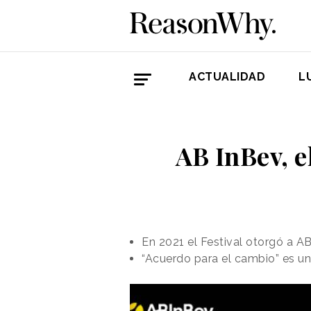
ACTUALIDAD
L
AB InBev, 
En 2021 el Festival otorgó a A
“Acuerdo para el cambio” es u