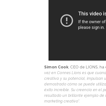
Simon Cook
, CEO de LIONS, ha 
vez en Cannes Lions es que cuan
creativa y su potencial, impulsan 
demostrado cómo se puede utiliza
éxito increíble. Su creencia en el
resultado un brillante ejemplo de
marketing creativo".