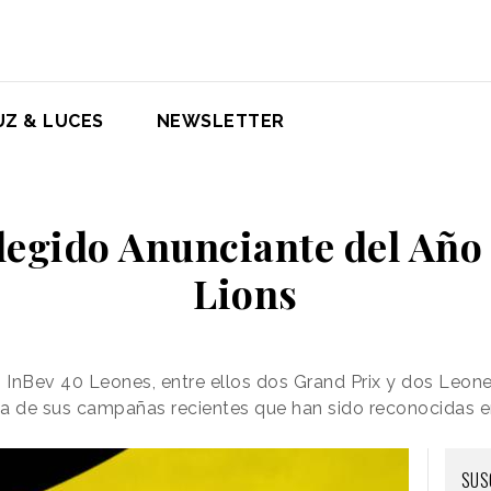
UZ & LUCES
NEWSLETTER
elegido Anunciante del Año
Lions
B InBev 40 Leones, entre ellos dos Grand Prix y dos Leone
na de sus campañas recientes que han sido reconocidas 
SUS