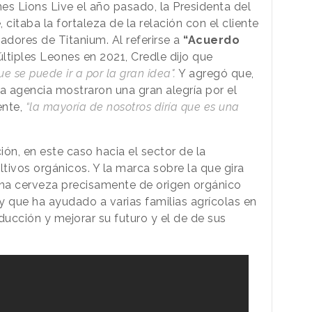
es Lions Live el año pasado, la Presidenta del
citaba la fortaleza de la relación con el cliente
dores de Titanium. Al referirse a
“Acuerdo
ltiples Leones en 2021, Credle dijo que
 se puede ir a por la gran idea".
Y agregó que,
y la agencia mostraron una gran alegría por el
nte,
“la mayoría de nosotros diría que es una
ón, en este caso hacia el sector de la
tivos orgánicos. Y la marca sobre la que gira
una cerveza precisamente de origen orgánico
y que ha ayudado a varias familias agrícolas en
ducción y mejorar su futuro y el de de sus