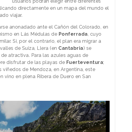
usuarios podrán elegir entre diferentes
 clicando directamente en un mapa del mundo el
do viajar.
darse anonadado ante el Cañón del Colorado, en
 mismo en Lás Médulas de
Ponferrada
, cuyo
lar. Si, por el contrario, el plan era migrar a
valles de Suiza, Llera (en
Cantabria
) se
l de atractiva. Para las azules aguas de
e disfrutar de las playas de
Fuerteventura
;
os viñedos de Mendoza, en Argentina, este
n vino en plena Ribera de Duero en San