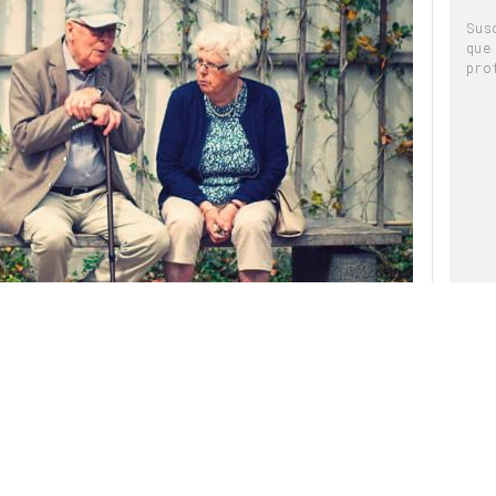
Sus
que
pro
parecen en los anuncios que ves en televisión?
de marcas que se muestran en redes sociales?
sinas que observas en la parada de autobús?