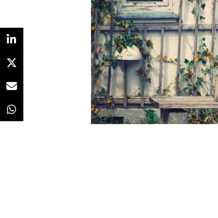
Redacción
24/07/2020 · 08:05
¿Cuántas
personas mayores
a
¿Y en los vídeos promocionales 
¿Y en los carteles de las marque