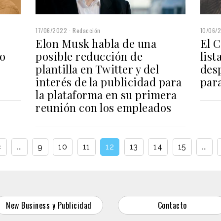
17/06/2022
Redacción
10/06/
Elon Musk habla de una
El 
vo
posible reducción de
list
plantilla en Twitter y del
des
interés de la publicidad para
para
la plataforma en su primera
reunión con los empleados
‹
...
9
10
11
12
13
14
15
...
New Business y Publicidad
Contacto