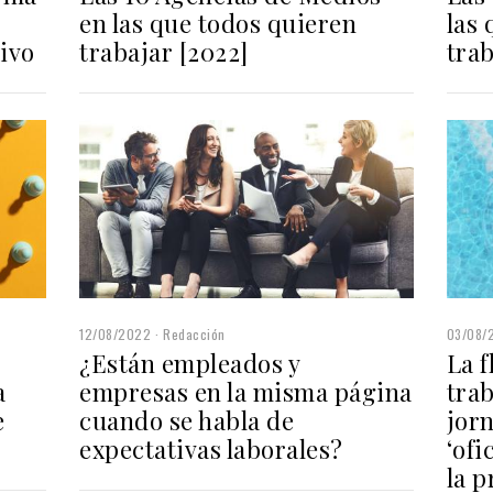
en las que todos quieren
las
tivo
trabajar [2022]
trab
12/08/2022
Redacción
03/08/
¿Están empleados y
La f
a
empresas en la misma página
trab
e
cuando se habla de
jorn
expectativas laborales?
‘ofi
la 