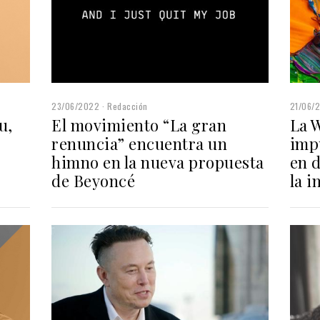
23/06/2022
Redacción
21/06/
El movimiento “La gran
La 
u,
renuncia” encuentra un
imp
himno en la nueva propuesta
en d
de Beyoncé
la i