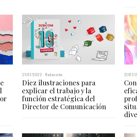
21/07/2022
Redacción
21/07/
de
Diez ilustraciones para
Con
l
explicar el trabajo y la
efic
eor
función estratégica del
prof
Director de Comunicación
situ
div