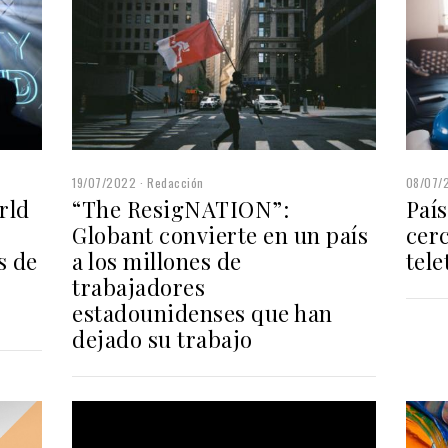
19/07/2022
Redacción
08/07/
rld
“The ResigNATION”:
Paí
Globant convierte en un país
cerc
s de
a los millones de
tele
trabajadores
estadounidenses que han
dejado su trabajo