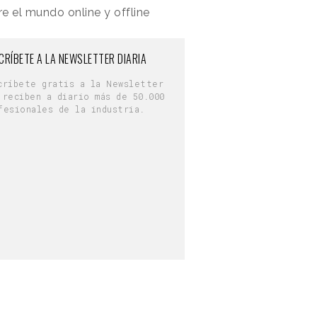
e el mundo online y offline
CRÍBETE A LA NEWSLETTER DIARIA
críbete gratis a la Newsletter
 reciben a diario más de 50.000
fesionales de la industria.