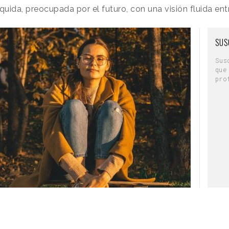
ida, preocupada por el futuro, con una visión fluida entr
SUS
Sus
que
pro