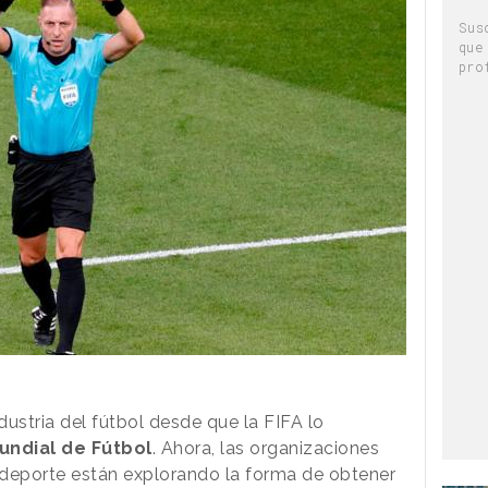
Sus
que
pro
ndustria del fútbol desde que la FIFA lo
undial de Fútbol
. Ahora, las organizaciones
 deporte están explorando la forma de obtener