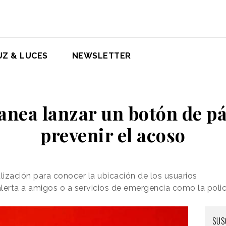
UZ & LUCES
NEWSLETTER
anea lanzar un botón de p
prevenir el acoso
lización para conocer la ubicación de los usuarios
alerta a amigos o a servicios de emergencia como la polic
SUS