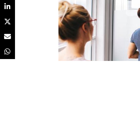
Redacción
23/01/2020 · 14:33
Linkedin
ha publicado los resul
de Talento
para este año.
La empatía para