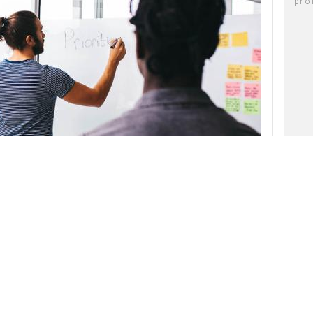
pro
tados de su
Reporte Global de Tendencias
Obtenidos a partir de más de 7.000
encuestas a
profesionales
en 35 países,
el informe identifica que una de las