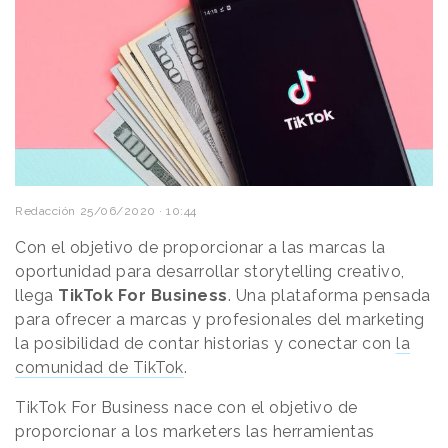
Redacción
25/06/2020 · 10:44
Con el objetivo de proporcionar a las marcas la
oportunidad para desarrollar storytelling creativo,
llega
TikTok For Business
. Una plataforma pensada
para ofrecer a marcas y profesionales del marketing
la posibilidad de contar historias y conectar con
la
comunidad de TikTok
.
TikTok For Business nace con el objetivo de
proporcionar a los marketers las herramientas