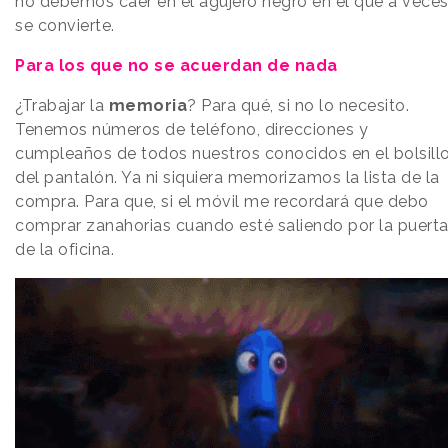
no debemos caer en el agujero negro en el que a vece
se convierte.
Para los que no se acuerdan de nada
¿Trabajar la
memoria
? Para qué, si no lo necesito.
Tenemos números de teléfono, direcciones y
cumpleaños de todos nuestros conocidos en el bolsill
del pantalón. Ya ni siquiera memorizamos la lista de la
compra. Para que, si el móvil me recordará que debo
comprar zanahorias cuando esté saliendo por la puert
de la oficina.