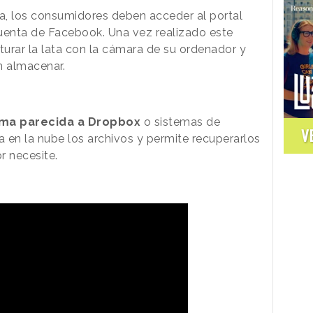
ia, los consumidores deben acceder al portal
cuenta de Facebook. Una vez realizado este
turar la lata con la cámara de su ordenador y
n almacenar.
rma parecida a Dropbox
o sistemas de
V
 en la nube los archivos y permite recuperarlos
 necesite.