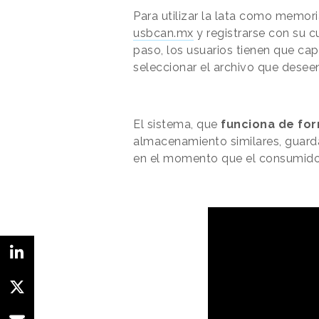
Para utilizar la lata como memor
usbcan.mx
y registrarse con su 
paso, los usuarios tienen que cap
seleccionar el archivo que desee
El sistema, que
funciona de fo
almacenamiento similares, guarda
en el momento que el consumidor