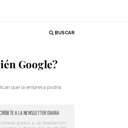
BUSCAR
ién Google?
ndican que la empresa podría
CRÍBETE A LA NEWSLETTER DIARIA
críbete gratis a la Newsletter
 reciben a diario más de 50.000