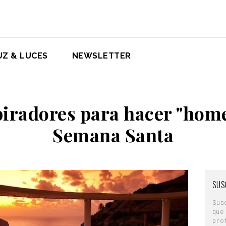
UZ & LUCES
NEWSLETTER
piradores para hacer "home 
Semana Santa
SUS
Sus
que
pro