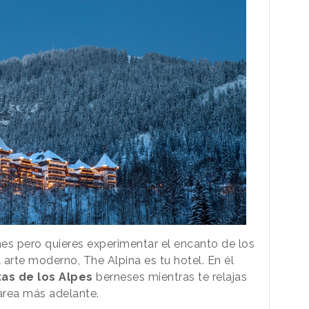
nes pero quieres experimentar el encanto de los
arte moderno, The Alpina es tu hotel. En él
tas de los Alpes
berneses mientras te relajas
tarea más adelante.