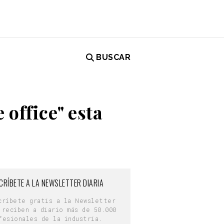
BUSCAR
office" esta
CRÍBETE A LA NEWSLETTER DIARIA
críbete gratis a la Newsletter
 reciben a diario más de 50.000
fesionales de la industria.