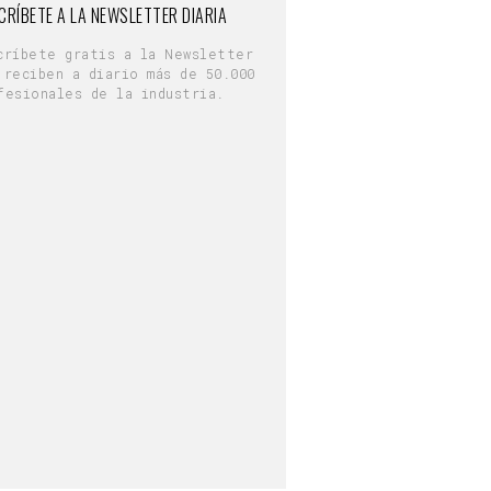
CRÍBETE A LA NEWSLETTER DIARIA
críbete gratis a la Newsletter
 reciben a diario más de 50.000
fesionales de la industria.