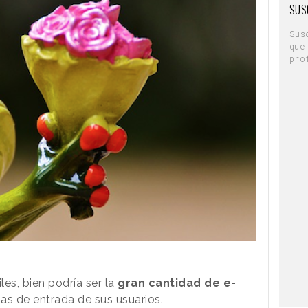
SUS
Sus
que
pro
les, bien podría ser la
gran cantidad de e-
as de entrada de sus usuarios.