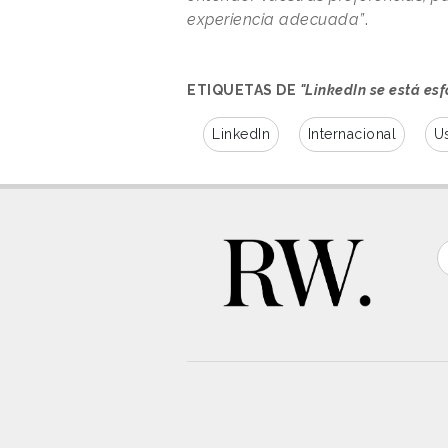
experiencia adecuada”
.
ETIQUETAS DE
"LinkedIn se está es
LinkedIn
Internacional
U