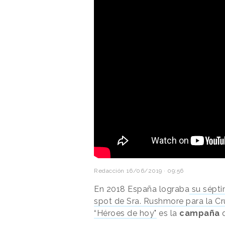
Redacción
16/06/2019 · 09:56
En 2018 España lograba
su sépti
spot de Sra. Rushmore para la Cr
“Héroes de hoy"
es la
campaña
q