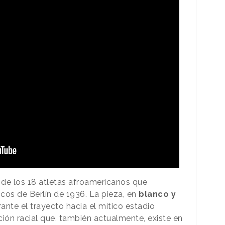
de los 18 atletas afroamericanos que
cos de Berlín de 1936. La pieza, en
blanco y
ante el trayecto hacia el mítico estadio
ación racial que, también actualmente, existe en