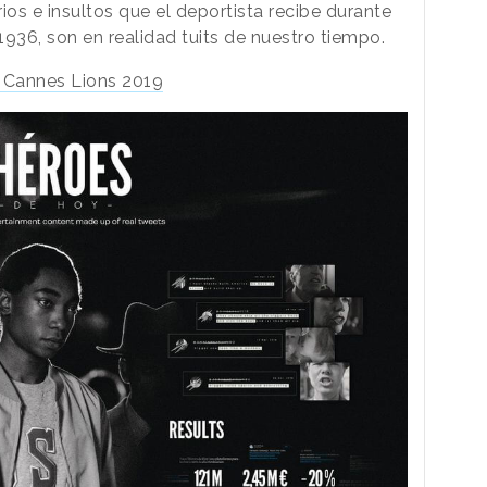
ios e insultos que el deportista recibe durante
936, son en realidad tuits de nuestro tiempo.
 - Cannes Lions 2019