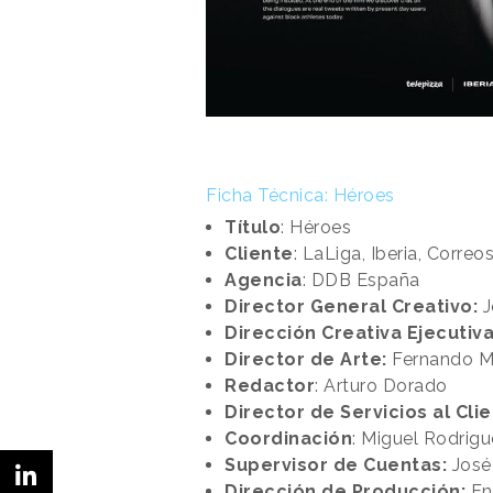
Ficha Técnica: Héroes
Título
: Héroes
Cliente
: LaLiga, Iberia, Correo
Agencia
: DDB España
Director General Creativo:
J
Dirección Creativa Ejecutiva
Director de Arte:
Fernando M
Redactor
: Arturo Dorado
Director de Servicios al Clie
Coordinación
: Miguel Rodrig
Supervisor de Cuentas:
José
Dirección de Producción:
Enr