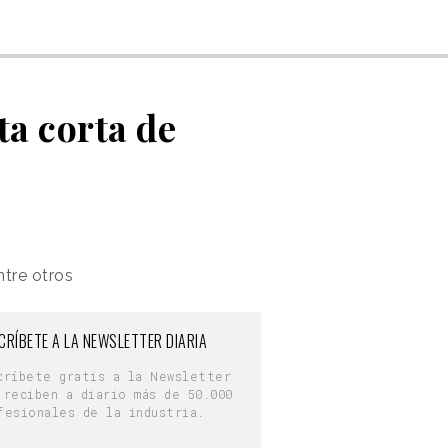
a corta de
ntre otros
CRÍBETE A LA NEWSLETTER DIARIA
críbete gratis a la Newsletter
 reciben a diario más de 50.000
fesionales de la industria.