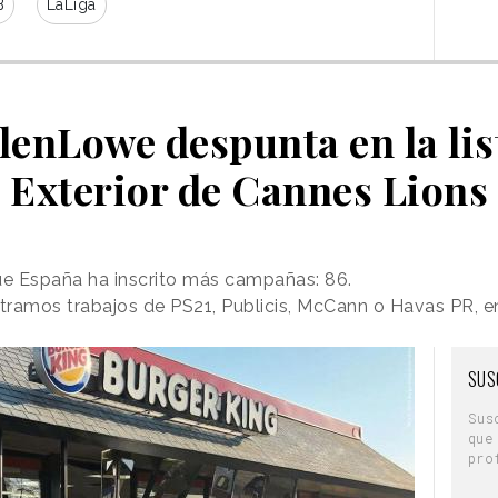
B
LaLiga
enLowe despunta en la list
Exterior de Cannes Lions
 que España ha inscrito más campañas: 86.
ntramos trabajos de PS21, Publicis, McCann o Havas PR, e
SUS
Sus
que
pro