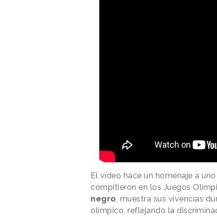
El vídeo hace un homenaje a uno 
compitieron en los Juegos Olímpi
negro
, muestra sus vivencias dur
olímpico, reflejando la discrimin