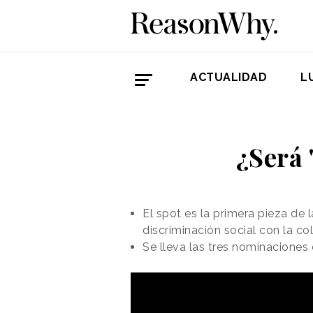
ACTUALIDAD
L
¿Será 
El spot es la primera pieza de 
discriminación social con la 
Se lleva las tres nominaciones