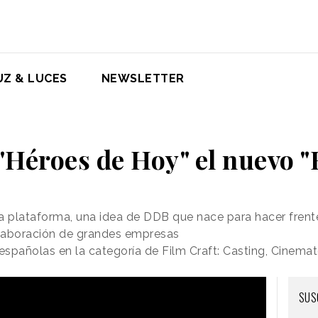
UZ & LUCES
NEWSLETTER
"Héroes de Hoy" el nuevo 
la plataforma, una idea de DDB que nace para hacer frente
colaboración de grandes empresas
 españolas en la categoría de Film Craft: Casting, Cinema
SUS