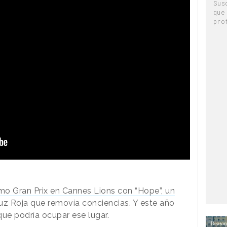
Sus
que
pro
mo Gran Prix en Cannes Lions con “Hope”, un
uz Roja
que removía conciencias. Y este año
ue podría ocupar ese lugar.