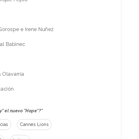
Gorospe e Irene Nuñez
al Babinec
n Olavarría
ación
y" el nuevo "Hope"?"
cias
Cannes Lions