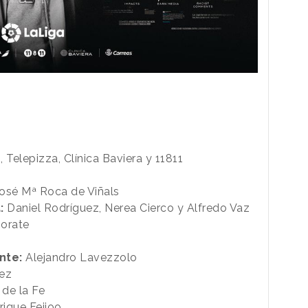
s, Telepizza, Clínica Baviera y 11811
osé Mª Roca de Viñals
:
Daniel Rodríguez, Nerea Cierco y Alfredo Vaz
orate
nte:
Alejandro Lavezzolo
uez
 de la Fe
ique Feijoo