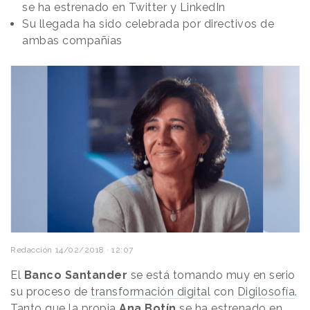
se ha estrenado en Twitter y LinkedIn
Su llegada ha sido celebrada por directivos de
ambas compañías
Redacción
14/02/2018 · 12:07
El
Banco Santander
se está tomando muy en serio
su proceso de
transformación digital
con
Digilosofía
.
Tanto que la propia
Ana Botín
se ha estrenado en