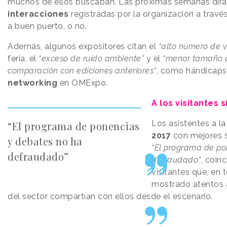
muchos de ellos buscaban. Las próximas semanas dirán
interacciones
registradas por la organización a travé
a buen puerto, o no.
Además, algunos expositores citan el
“alto número de v
feria, el
“exceso de ruido ambiente”
y el
“menor tamaño d
comparación con ediciones anteriores”
, como hándicaps 
networking
en OMExpo.
A los visitantes s
Los asistentes a la
“El programa de ponencias
2017
con mejores 
y debates no ha
“El programa de po
defraudado”
defraudado”
, coin
visitantes que, en
mostrado atentos a
del sector compartían con ellos desde el escenario.