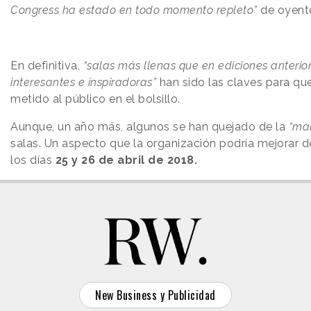
Congress ha estado en todo momento repleto”
de oyent
En definitiva,
“salas más llenas que en ediciones anterio
interesantes e inspiradoras”
han sido las claves para q
metido al público en el bolsillo.
Aunque, un año más, algunos se han quejado de la
“mal
salas. Un aspecto que la organización podría mejorar d
los días
25 y 26 de abril de 2018.
New Business y Publicidad