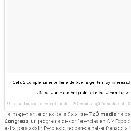
Sala 2 completamente llena de buena gente muy interesad
#ifema #omexpo #digitalmarketing #learning #in
Una publicación compartida de T2O media (@t2omedia) el
26
La imagen anterior es de la Sala que
T2Ó media
ha pa
Congress
, un programa de conferencias en OMExpo p
extra para asistir. Pero esto no parece haber frenado a l