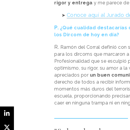
rigor y entrega
y me parece de j
Conoce aquí al Jurado d
➤
P.
¿Qué cualidad destacarías 
los Dircom de hoy en día?
R.
Ramón del Corral definió con s
para los dircoms que marcaron a 
Profesionalidad que se esculpió 
optimismo, su rigor, su amor a la
apreciados por
un buen comun
derecho de todos a recibir inform
momentos más duros del terrorism
escuela, proporcionando precisam
caer en ninguna trampa ni en nin