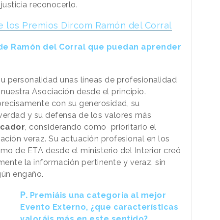
usticia reconocerlo.
e los Premios Dircom Ramón del Corral
de Ramón del Corral que puedan aprender
u personalidad unas líneas de profesionalidad
nuestra Asociación desde el principio.
precisamente con su generosidad, su
 verdad y su defensa de los valores más
icador
, considerando como prioritario el
ación veraz. Su actuación profesional en los
o de ETA desde el ministerio del Interior creó
ente la información pertinente y veraz, sin
gún engaño.
P.
Premiáis una categoría al mejor
Evento Externo, ¿que características
valoráis más en este sentido?