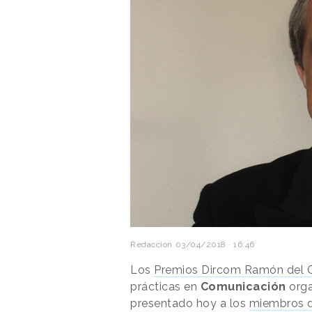
Redacción
03/04/2018 · 16:46
Los
Premios Dircom Ramón del C
prácticas en
Comunicación
orga
presentado hoy a los
miembros d