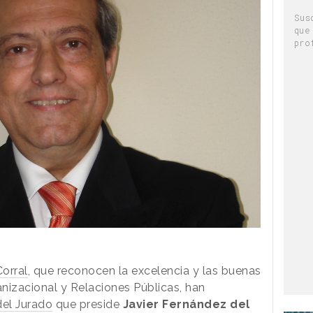
Sus
que
pro
orral
, que reconocen la excelencia y las buenas
nizacional y Relaciones Públicas, han
el Jurado
que preside
Javier Fernández del