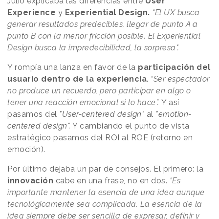
Julio explicaba las diferencias entre
User
Experience
y
Experiential Design.
“El UX busca
generar resultados predecibles, llegar de punto A a
punto B con la menor fricción posible. El Experiential
Design busca la impredecibilidad, la sorpresa".
Y rompía una lanza en favor de la
participación del
usuario dentro de la experiencia
.
“Ser espectador
no produce un recuerdo, pero participar en algo o
tener una reacción emocional si lo hace”.
Y así
pasamos del
"User-centered design"
al
"emotion-
centered design".
Y cambiando el punto de vista
estratégico pasamos del ROI al ROE (retorno en
emoción).
Por último dejaba un par de consejos. El primero: la
innovación
cabe en una frase, no en dos.
“Es
importante mantener la esencia de una idea aunque
tecnológicamente sea complicada. La esencia de la
idea siempre debe ser sencilla de expresar, definir y