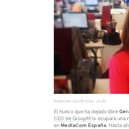
Redacción
05/08/2015 · 10:18
El hueco que ha dejado libre
Ger
CEO de GroupM
lo ocupará una m
en
MediaCom España
. Hasta ah