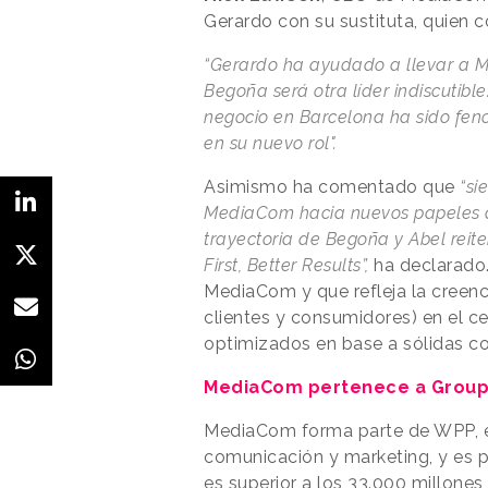
Gerardo con su sustituta, quien c
“Gerardo ha ayudado a llevar a 
Begoña será otra líder indiscutible
negocio en Barcelona ha sido fen
en su nuevo rol".
Asimismo ha comentado que
“si
MediaCom hacia nuevos papeles d
trayectoria de Begoña y Abel reite
First, Better Results”,
ha declarado.
MediaCom y que refleja la creen
clientes y consumidores) en el c
optimizados en base a sólidas c
MediaCom pertenece a Grou
MediaCom forma parte de WPP, e
comunicación y marketing, y es 
es superior a los 33.000 millones