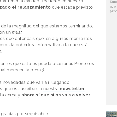
mantener la calidad frecuente en nuestro
Sus
que
zado el relanzamiento
que estaba previsto
pro
 de la magnitud del que estamos terminando,
on un
must.
mos que entendáis que, en algunos momentos
ros la cobertura informativa a la que estáis
.
ntes que esto os pueda ocasionar. Pronto os
ual merecen la pena ;)
las novedades que van a ir llegando
 que os suscribáis a
nuestra
newsletter
.
tá cerca y
ahora sí que sí os vais a volver
racias por seguir ahí :)