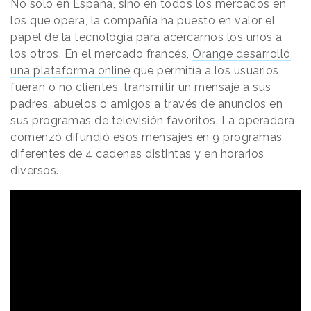
No solo en España, sino en todos los mercados en
los que opera, la compañía ha puesto en valor el
papel de la tecnología para acercarnos los unos a
los otros. En el mercado francés,
Orange desarrolló
una plataforma online
que permitía a los usuarios,
fueran o no clientes, transmitir un mensaje a sus
padres, abuelos o amigos a través de anuncios en
sus programas de televisión favoritos. La operadora
comenzó difundió esos mensajes en 9 programas
diferentes de 4 cadenas distintas y en horarios
diversos.