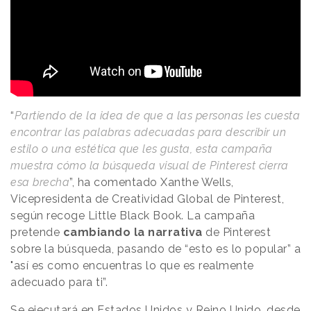
“
Partiendo de la idea de que a las personas les cuesta
encontrar las palabras adecuadas para describir un
estilo o una estética que les gusta, esta campaña
muestra cómo la búsqueda visual de Pinterest cierra
esa brecha
”, ha comentado Xanthe Wells,
Vicepresidenta de Creatividad Global de Pinterest,
según recoge Little Black Book. La campaña
pretende
cambiando la narrativa
de Pinterest
sobre la búsqueda, pasando de “esto es lo popular” a
"así es como encuentras lo que es realmente
adecuado para ti”.
Se ejecutará en Estados Unidos y Reino Unido, desde