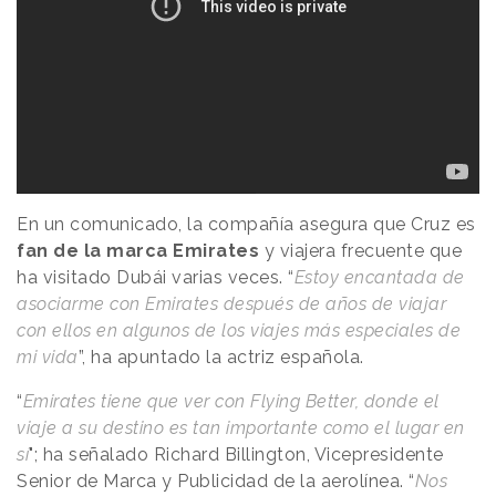
En un comunicado, la compañía asegura que Cruz es
fan de la marca Emirates
y viajera frecuente que
ha visitado Dubái varias veces. “
Estoy encantada de
asociarme con Emirates después de años de viajar
con ellos en algunos de los viajes más especiales de
mi vida
”, ha apuntado la actriz española.
“
Emirates tiene que ver con Flying Better, donde el
viaje a su destino es tan importante como el lugar en
sí
"; ha señalado Richard Billington, Vicepresidente
Senior de Marca y Publicidad de la aerolínea. “
Nos