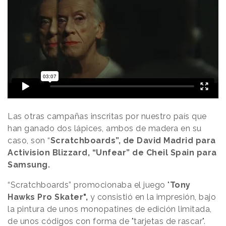
Las otras campañas inscritas por nuestro país que
han ganado dos lápices, ambos de madera en su
caso, son “
Scratchboards”, de David Madrid para
Activision Blizzard, “Unfear” de Cheil Spain para
Samsung.
“Scratchboards” promocionaba
el juego "
Tony
Hawks Pro Skater",
y consistió en la impresión, bajo
la pintura de unos monopatines de edición limitada,
de unos códigos con forma de "tarjetas de rascar".