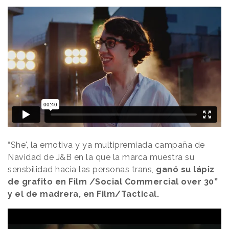
“She', la emotiva y ya multipremiada campaña de
Navidad de J&B en la que la marca muestra su
sensbilidad hacia las personas trans,
ganó su lápiz
de grafito en Film /Social Commercial over 30”
y el de madrera, en Film/Tactical.