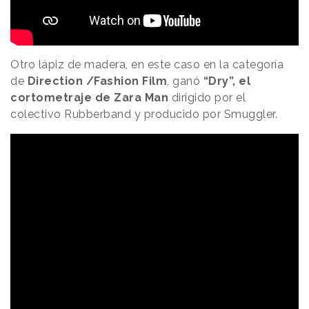
Otro lápiz de madera, en este caso en la categoría
de
Direction /Fashion Film
, ganó
“Dry”, el
cortometraje de Zara Man
dirigido por el
colectivo Rubberband y producido por Smuggler.