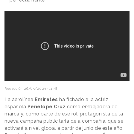
Redacción
26/05/2023 · 11:58
La aerolínea
Emirates
ha fichado a la actriz
española
Penélope Cruz
como embajadora de
marca y, como parte de ese rol, protagonista de la
nueva
campaña publicitaria
de a compañía, que se
activará a nivel global a partir de junio de este año.