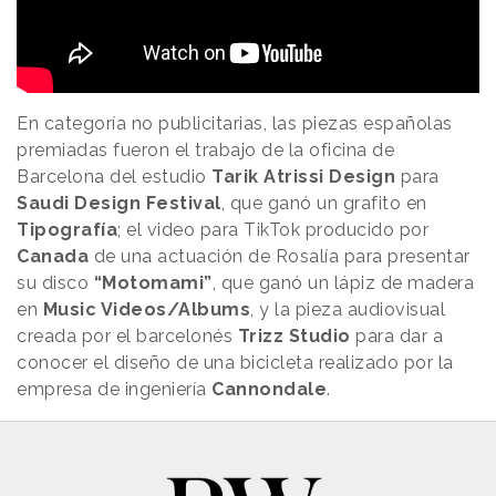
En categoría no publicitarias, las piezas españolas
premiadas fueron el trabajo de la oficina de
Barcelona del estudio
Tarik Atrissi Design
para
Saudi Design Festival
, que ganó un grafito en
Tipografía
; el video para TikTok producido por
Canada
de una actuación de Rosalía para presentar
su disco
“Motomami”
, que ganó un lápiz de madera
en
Music Videos/Albums
, y la pieza audiovisual
creada por el barcelonés
Trizz Studio
para dar a
conocer el diseño de una bicicleta realizado por la
empresa de ingeniería
Cannondale
.