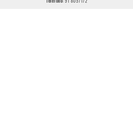
Teléfono:
91 8057172