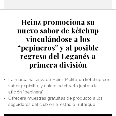
Heinz promociona su
nuevo sabor de kétchup
vinculándose a los
“pepineros” y al posible
regreso del Leganés a
primera división
La marca ha lanzado Heinz Pickle, un kétchup con
sabor pepinillo, y quiere celebrarlo junto a la
afición “pepinera”
Ofrecerá muestras gratuitas de producto a los
seguidores del club en el estadio Butarque