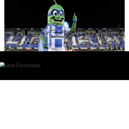
Redacción
31/05/2024 · 09:22
(Actualizado: 12/06/2024 · 17:45)
El
Club Deportivo Leganés
se juega este domingo
el regreso a la Primera División en un partido contra
el Elche Club de Fútbol. Es un momento clave para
la afición del equipo madrileño, a los que
popularmente se les conoce como
“pepineros”,
y
es una ocasión que Heinz ha querido aprovechar
para homenajear a los seguidores del club y