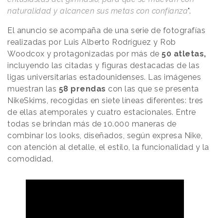
naturalidad y alcancen sus metas con confianza
".
El anuncio se acompaña de una serie de fotografías
realizadas por Luis Alberto Rodríguez y Rob
Woodcox y protagonizadas por más de
50 atletas,
incluyendo las citadas y figuras destacadas de las
ligas universitarias estadounidenses. Las imágenes
muestran las
58 prendas
con las que se presenta
NikeSkims, recogidas en siete líneas diferentes: tres
de ellas atemporales y cuatro estacionales. Entre
todas se brindan más de 10.000 maneras de
combinar los looks, diseñados, según expresa Nike,
con atención al detalle, el estilo, la funcionalidad y la
comodidad.