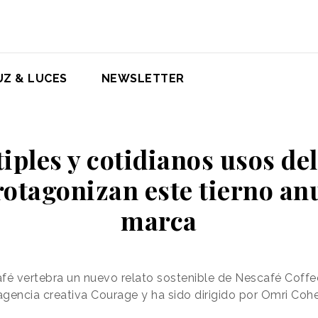
UZ & LUCES
NEWSLETTER
iples y cotidianos usos del
rotagonizan este tierno anu
marca
café vertebra un nuevo relato sostenible de Nescafé Coff
 agencia creativa Courage y ha sido dirigido por Omri Coh