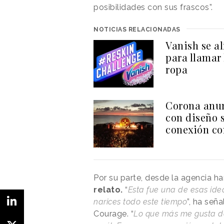
posibilidades con sus frascos”.
NOTICIAS RELACIONADAS
Vanish se al
para llamar 
ropa
Corona anun
con diseño s
conexión co
Por su parte, desde la agencia h
relato.
“
Esta fue una de esas ide
narices todo este tiempo
”, ha señ
Courage. “
Lo que más me gusta de 