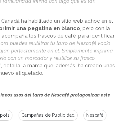
e familiaridad íntima con algo que es tan
e Canadá ha habilitado un
sitio web adhoc
en el
primir una pegatina en blanco
, pero con la
 acompaña los frascos de café, para identificar
ora puedes reutilizar tu tarro de Nescafé vacío
cajan perfectamente en él. Simplemente imprima
elo con un marcador y reutilice su frasco
”, detalla la marca que, además, ha creado unas
e nuevo etiquetado.
idianos usos del tarro de Nescafé protagonizan este
pots
Campañas de Publicidad
Nescafé