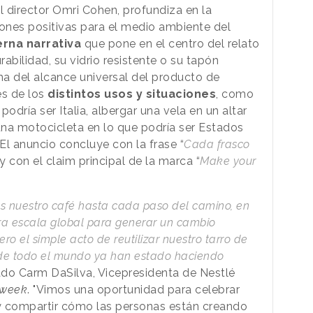
el director Omri Cohen, profundiza en la
ciones positivas para el medio ambiente del
ierna narrativa
que pone en el centro del relato
urabilidad, su vidrio resistente o su tapón
ma del alcance universal del producto de
és de los
distintos usos y situaciones
, como
odría ser Italia, albergar una vela en un altar
 una motocicleta en lo que podría ser Estados
El anuncio concluye con la frase “
Cada frasco
, y con el claim principal de la marca “
Make your
 nuestro café hasta cada paso del camino, en
ra escala global para generar un cambio
ro el simple acto de reutilizar nuestro tarro de
 de todo el mundo ya han estado haciendo
ado Carm DaSilva, Vicepresidenta de Nestlé
week
. "Vimos una oportunidad para celebrar
y compartir cómo las personas están creando