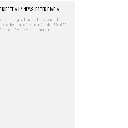
CRÍBETE A LA NEWSLETTER DIARIA
críbete gratis a la Newsletter
 reciben a diario más de 50.000
fesionales de la industria.