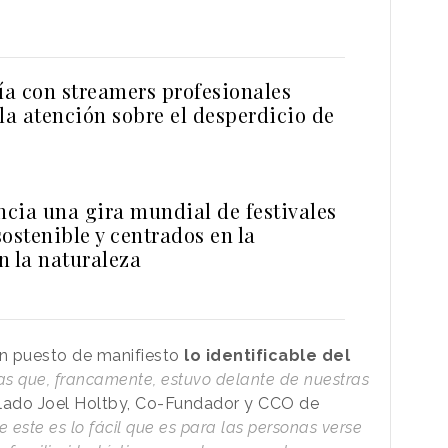
ía con streamers profesionales
la atención sobre el desperdicio de
cia una gira mundial de festivales
ostenible y centrados en la
n la naturaleza
an puesto de manifiesto
lo identificable del
as que, francamente, estuvo delante de nuestras
alado Joel Holtby, Co-Fundador y CCO de
este es lo fácil que es para las personas verse