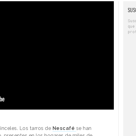
SUS
Sus
que
pro
inceles. Los tarros de
Nescafé
se han
o, presentes en los hogares de miles de