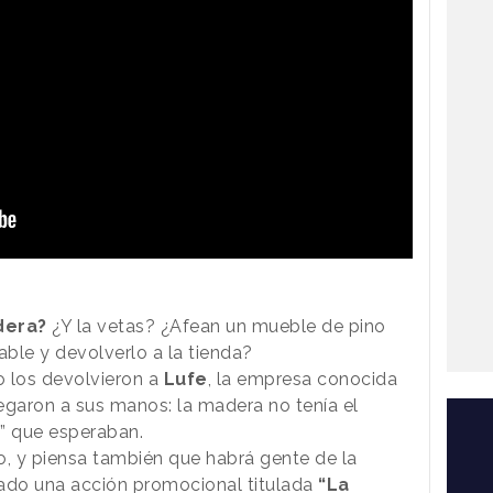
dera?
¿Y la vetas? ¿Afean un mueble de pino
ble y devolverlo a la tienda?
o los devolvieron a
Lufe
, la empresa conocida
garon a sus manos: la madera no tenía el
s” que esperaban.
, y piensa también que habrá gente de la
zado una
acción promocional
titulada
“La