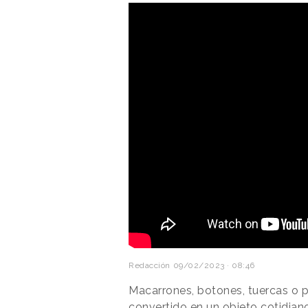
Redacción
09/02/2023 · 08:46
Macarrones, botones, tuercas o p
convertido en un objeto cotidian