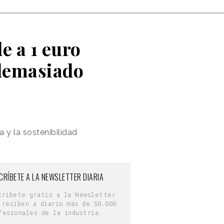
e a 1 euro
 demasiado
a y la sostenibilidad
CRÍBETE A LA NEWSLETTER DIARIA
críbete gratis a la Newsletter
 reciben a diario más de 50.000
fesionales de la industria.