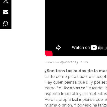
Redacción
09/02/2023 · 08:21
¿Son feos los nudos de la ma
tanto como para hacerlo inacepta
Hay quien piensa que sí, y por es
como
“el Ikea vasco”
cuando lle
aspecto impoluto y sin “defecto
Pero la propia
Lufe
piensa que no
misma opinión. Y por eso ha lan