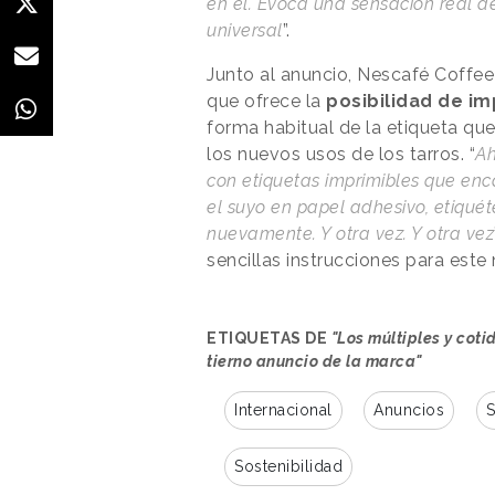
en él. Evoca una sensación real d
universal
”.
Junto al anuncio, Nescafé Coffe
que ofrece la
posibilidad de im
forma habitual de la etiqueta que
los nuevos usos de los tarros. “
Ah
con etiquetas imprimibles que en
el suyo en papel adhesivo, etiquét
nuevamente. Y otra vez. Y otra vez
sencillas instrucciones para est
ETIQUETAS DE
"Los múltiples y cot
tierno anuncio de la marca"
Internacional
Anuncios
S
Sostenibilidad