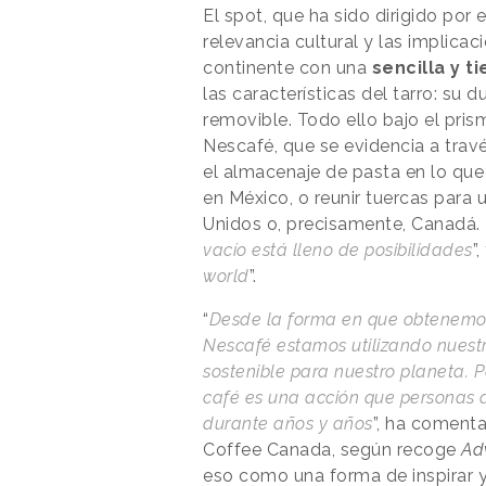
El spot, que ha sido dirigido por 
relevancia cultural y las implica
continente con una
sencilla y t
las características del tarro: su d
removible. Todo ello bajo el pris
Nescafé, que se evidencia a trav
el almacenaje de pasta en lo que p
en México, o reunir tuercas para
Unidos o, precisamente, Canadá. 
vacío está lleno de posibilidades
”
world
”.
“
Desde la forma en que obtenemos
Nescafé estamos utilizando nuest
sostenible para nuestro planeta. Pe
café es una acción que personas
durante años y años
”, ha coment
Coffee Canada, según recoge
Ad
eso como una forma de inspirar 