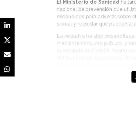
El
Ministerio de Sanidad
ha la
nacional de prevención que utiliz
escondidos para advertir sobre el
sexual y
recordar que pueden afe
La iniciativa ha sido desarrollad
mediante concurso público, y par
avanzando en España. Según los 
del Instituto de Salud Carlos III
infecciones de transmisión sexual
alrededor de un 20% superior a la
La campaña aborda una de las dif
preventiva
: las ITS no siempre 
población continúa percibiéndola
personas, determinados entornos 
propuesta recuerda que pueden a
prevención requiere información,