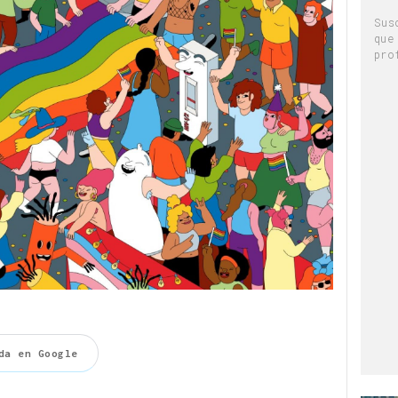
Sus
que
pro
da en Google