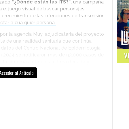
nzado
“¿Dónde están las ITS?”
, una campaña
a el juego visual de buscar personajes
 crecimiento de las infecciones de transmisión
ctar a cualquier persona.
a por la agencia Muy, adjudicataria del proyecto
te de una realidad sanitaria que continúa
datos del Centro Nacional de Epidemiología
V
, en 2024 se notificaron más de 93.000 casos de
, la cifra más alta de la última década y
 registrada en 2021.
Acceder al Artículo
icultades habituales de la
comunicación
presentan síntomas visibles y una parte de la
s como un riesgo lejano, vinculado con otras
o prácticas ajenas. Frente a esa percepción, la
parecer en cualquier contexto y que su
 protección y pruebas diagnósticas.