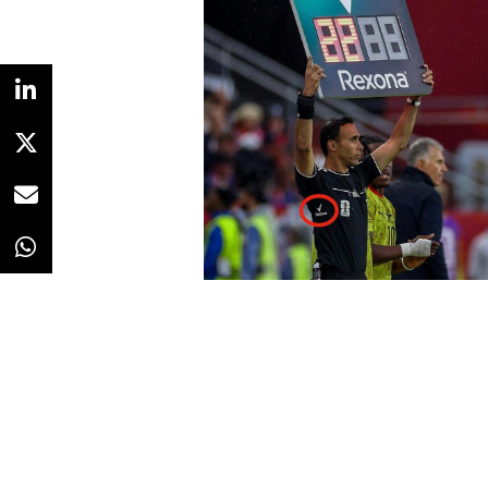
vida cotidiana.
Cada infección dispone de su prop
sífilis?”, “¿Dónde está la gonorre
pistas que ayudan a localizarla.
infecciones que pueden estar pr
casos, pasan inadvertidas si no s
La campaña evita así utilizar im
apoyados en el miedo. En su luga
para captar la atención y traslada
señalar a quienes pueden verse 
Redacción
25/06/2026 · 08:22
Agréganos como fuente preferi