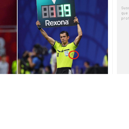
Sus
que
ia pieza, su propio titular -“¿Dónde está la
pro
a?” y “¿Dónde está la clamidia?”- y una serie de
 El juego funciona como metáfora de unas
esentes aunque no se vean y que, en muchos
e realizan las pruebas correspondientes.
ágenes clínicas, mensajes alarmistas o códigos
r, recurre a un
formato lúdico
y reconocible
r información sanitaria sin responsabilizar ni
afectados.
da en Google