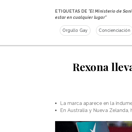
ETIQUETAS DE
"El Ministerio de Sa
estar en cualquier lugar"
Orgullo Gay
Concienciación
Rexona lleva
La marca aparece en la indument
Para hacer visible aquello que
En Australia y Nueva Zelanda, 
referencia
el universo de “¿Dó
conocido personaje entre una multi
gonorrea y la clamidia escondida