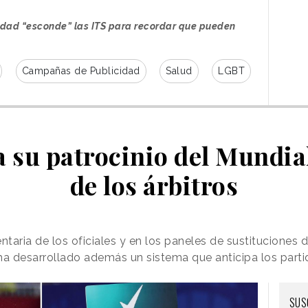
nidad “esconde” las ITS para recordar que pueden
Campañas de Publicidad
Salud
LGBT
 su patrocinio del Mundial
de los árbitros
aria de los oficiales y en los paneles de sustituciones d
 normalmente permanece oculto, Muy toma como
ha desarrollado además un sistema que anticipa los part
nde está Wally?”
. En lugar de localizar al
tud, el público debe encontrar a la sífilis, la
SUS
s dentro de grandes escenas ilustradas de la