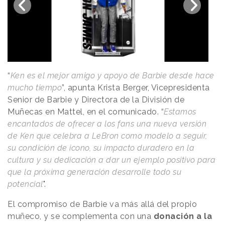
“
Ken es el mejor amigo y apoyo de Barbie desde hace
mucho tiempo
”, apunta Krista Berger, Vicepresidenta
Senior de Barbie y Directora de la División de
Muñecas en Mattel, en el comunicado. “
Estamos
encantados de ofrecer a los fans una nueva versión
de Ken que celebra a LeBron como modelo a seguir,
su condición de icono, su impacto duradero en la
cultura y su dedicación a dar un ejemplo positivo para
que la próxima generación desarrolle todo su
potencial
".
El compromiso de Barbie va más allá del propio
muñeco, y se complementa con una
donación a la