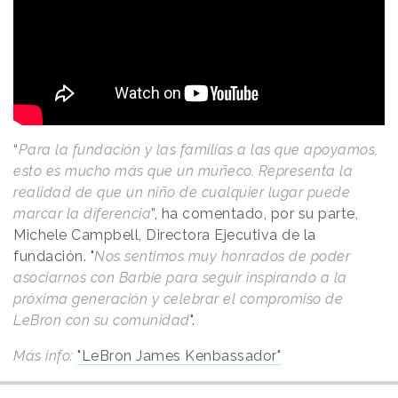
“
Para la fundación y las familias a las que apoyamos,
esto es mucho más que un muñeco. Representa la
realidad de que un niño de cualquier lugar puede
marcar la diferencia
”, ha comentado, por su parte,
Michele Campbell, Directora Ejecutiva de la
fundación. "
Nos sentimos muy honrados de poder
asociarnos con Barbie para seguir inspirando a la
próxima generación y celebrar el compromiso de
LeBron con su comunidad
".
Más info:
"LeBron James Kenbassador"