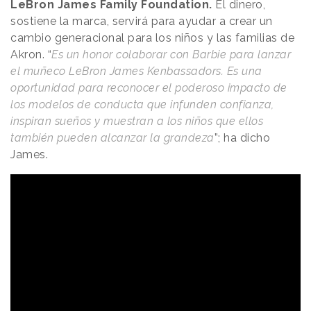
LeBron James Family Foundation.
El dinero,
sostiene la marca, servirá para ayudar a crear un
cambio generacional para los niños y las familias de
Akron. “
Es un honor colaborar con Barbie para lanzar
el muñeco LeBron James Kenbassadors. Es una
oportunidad para reconocer el poderoso impacto de
los modelos de conducta que infunden confianza,
inspiran sueños y muestran a los niños que ellos
también pueden alcanzar la grandeza
”; ha dicho
James.