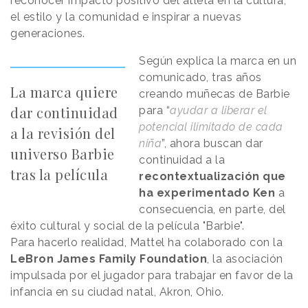
reconocer impacto positivo del atleta en la cultura,
el estilo y la comunidad e inspirar a nuevas
generaciones.
Según explica la marca en un
comunicado, tras años
La marca quiere
creando muñecas de Barbie
dar continuidad
para “
ayudar a liberar el
potencial ilimitado de cada
a la revisión del
niña
”, ahora buscan dar
universo Barbie
continuidad a la
tras la película
recontextualización que
ha experimentado Ken
a
consecuencia, en parte, del
éxito cultural y social de la película "Barbie".
Para hacerlo realidad, Mattel ha colaborado con la
LeBron James Family Foundation
, la asociación
impulsada por el jugador para trabajar en favor de la
infancia en su ciudad natal, Akron, Ohio.