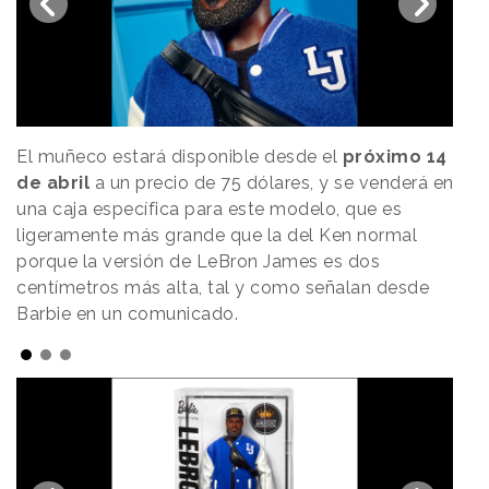
El muñeco estará disponible desde el
próximo
14
de abril
a un precio de 75 dólares, y se venderá en
una caja específica para este modelo, que es
ligeramente más grande que la del Ken normal
porque la versión de LeBron James es dos
centímetros más alta, tal y como señalan desde
Barbie en un comunicado.