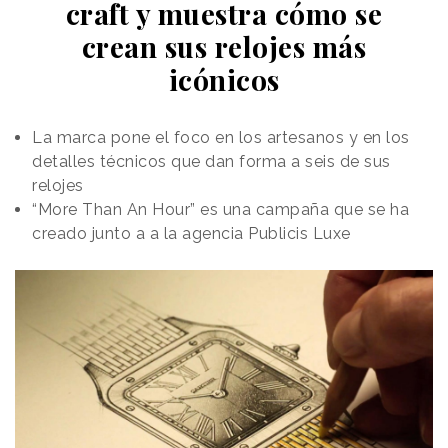
viajeros.
craft y muestra cómo se
crean sus relojes más
El
planteamiento creativo de Mastercard
parte
de que, en una ciudad definida por el ritmo, los
icónicos
trayectos encadenados y la necesidad de optimizar
cada desplazamiento, cuanto más fácil es moverse,
más rápido se llega a lo que importa.
La marca pone el foco en los artesanos y en los
detalles técnicos que dan forma a seis de sus
relojes
“More Than An Hour” es una campaña que se ha
creado junto a a la agencia Publicis Luxe