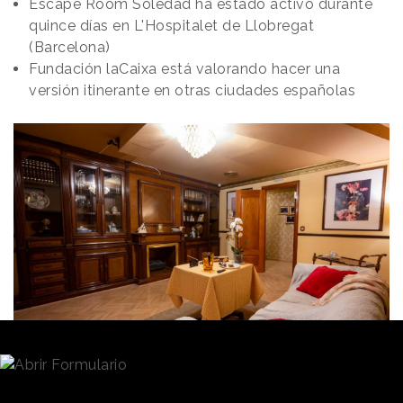
Escape Room Soledad ha estado activo durante
quince días en L'Hospitalet de Llobregat
(Barcelona)
Fundación laCaixa está valorando hacer una
versión itinerante en otras ciudades españolas
Redacción
03/10/2024 · 12:37
Alrededor de
3 millones de personas mayores en