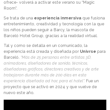
ofrece- volverá a activar este verano su “Magic
Room”.
Se trata de una
experiencia inmersiva
que fusiona
entretenimiento, creatividad y tecnología con la que
los niños pueden seguir a Barcy, la mascota de
Barceló Hotel Group, gracias a la realidad virtual.
Tal y como se detalla en un comunicado, la
experiencia está creada y diseñada por
Univrse
para
Barceló.
“Más de 25 personas entre artistas 3D,
animadores, diseñadores de sonido, técnicos,
diseñadores gráficos, directores creativos y de arte
trabajaron durante más de 200 días en esta
experiencia diseñada ad hoc para el hotel”.
Fue un
proyecto que se activó en 2024 y que vuelve de
nuevo este año.