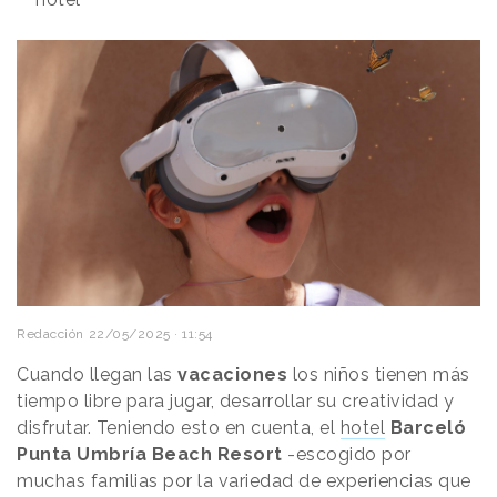
Redacción
22/05/2025 · 11:54
Cuando llegan las
vacaciones
los niños tienen más
tiempo libre para jugar, desarrollar su creatividad y
disfrutar. Teniendo esto en cuenta, el
hotel
Barceló
Punta Umbría Beach Resort
-escogido por
muchas familias por la variedad de experiencias que