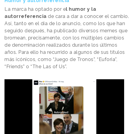
Humor y autorreferencia
La marca ha optado por e
l humor y la
autorreferencia
de cara a dar a conocer el cambio.
Así, tanto en el día de lo anuncio, como los que han
seguido después, ha publicado diversos memes que
bromean, precisamente, con los múltiples cambios
de denominación realizados durante los últimos
años. Para ello ha recurrido a algunos de sus títulos
más icónicos, como “Juego de Tronos”, “Euforia”,
“Friends” o “The Las of Us”.